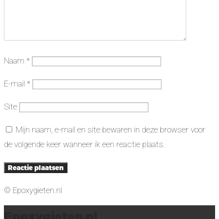
Naam
*
E-mail
*
Site
Mijn naam, e-mail en site bewaren in deze browser voor
de volgende keer wanneer ik een reactie plaats.
© Epoxygieten.nl
Epoxygieten.nl